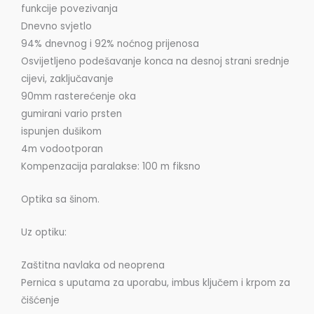
funkcije povezivanja
Dnevno svjetlo
94% dnevnog i 92% noćnog prijenosa
Osvijetljeno podešavanje konca na desnoj strani srednje
cijevi, zaključavanje
90mm rasterećenje oka
gumirani vario prsten
ispunjen dušikom
4m vodootporan
Kompenzacija paralakse: 100 m fiksno
Optika sa šinom.
Uz optiku:
Zaštitna navlaka od neoprena
Pernica s uputama za uporabu, imbus ključem i krpom za
čišćenje