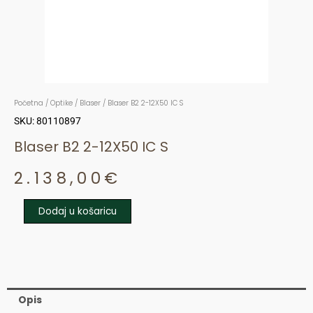
Početna
/
Optike
/
Blaser
/ Blaser B2 2-12X50 IC S
SKU: 80110897
Blaser B2 2-12X50 IC S
2.138,00
€
Dodaj u košaricu
Blaser
B2
2-
12X50
IC
Opis
S