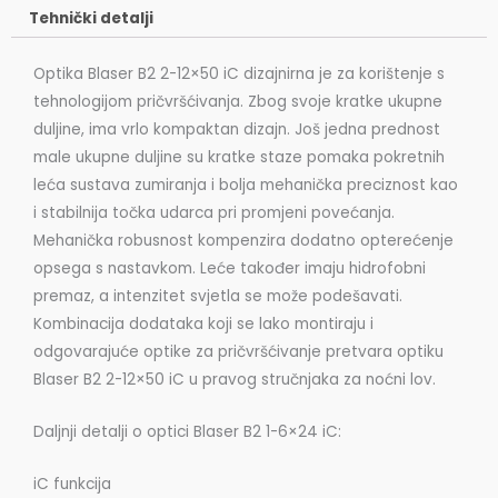
količina
Tehnički detalji
Optika Blaser B2 2-12×50 iC dizajnirna je za korištenje s
tehnologijom pričvršćivanja. Zbog svoje kratke ukupne
duljine, ima vrlo kompaktan dizajn. Još jedna prednost
male ukupne duljine su kratke staze pomaka pokretnih
leća sustava zumiranja i bolja mehanička preciznost kao
i stabilnija točka udarca pri promjeni povećanja.
Mehanička robusnost kompenzira dodatno opterećenje
opsega s nastavkom. Leće također imaju hidrofobni
premaz, a intenzitet svjetla se može podešavati.
Kombinacija dodataka koji se lako montiraju i
odgovarajuće optike za pričvršćivanje pretvara optiku
Blaser B2 2-12×50 iC u pravog stručnjaka za noćni lov.
Daljnji detalji o optici Blaser B2 1-6×24 iC:
iC funkcija