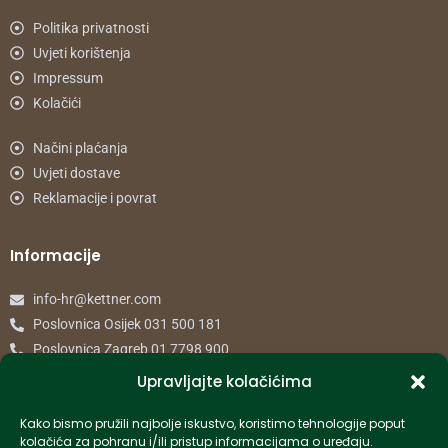
Politika privatnosti
Uvjeti korištenja
Impressum
Kolačići
Načini plaćanja
Uvjeti dostave
Reklamacije i povrat
Informacije
info-hr@kettner.com
Poslovnica Osijek 031 500 181
Poslovnica Zagreb 01 7798 900
Upravljajte kolačićima
© 2024 Kettner. Sva prava pridržana.
Kako bismo pružili najbolje iskustvo, koristimo tehnologije poput
kolačića za pohranu i/ili pristup informacijama o uređaju.