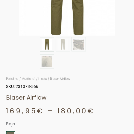
Početna
/
Muškarci
/
Hlače
/ Blaser Airflow
SKU: 231073-566
Blaser Airflow
169,95
€
–
180,00
€
Price
Boja
range:
Blaser