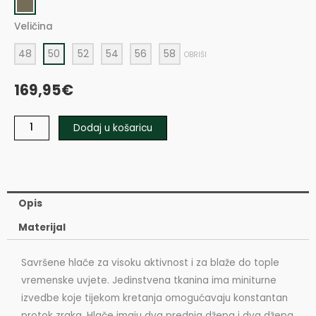
Airflow
169,95€
količina
Veličina
through
48
50
52
54
56
58
OBRIŠI
180,00€
169,95
€
Dodaj u košaricu
Opis
Materijal
Savršene hlače za visoku aktivnost i za blaže do tople
vremenske uvjete. Jedinstvena tkanina ima miniturne
izvedbe koje tijekom kretanja omogućavaju konstantan
protok zraka. Hlače imaju dva prednja džepa i dva džepa