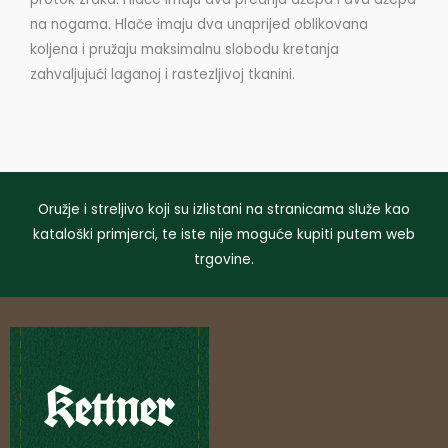
na nogama. Hlače imaju dva unaprijed oblikovana
koljena i pružaju maksimalnu slobodu kretanja
zahvaljujući laganoj i rastezljivoj tkanini.
Oružje i streljivo koji su izlistani na stranicama služe kao
kataloški primjerci, te iste nije moguće kupiti putem web
trgovine.