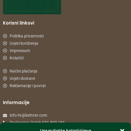
Korisni linkovi
Politika privatnosti
Uvjeti korištenja
Impressum
Kolačići
Načini plaćanja
Uvjeti dostave
Reklamacije i povrat
Informacije
info-hr@kettner.com
Poslovnica Osijek 031 500 181
Poslovnica Zagreb 01 7798 900
Upravljajte kolačićima