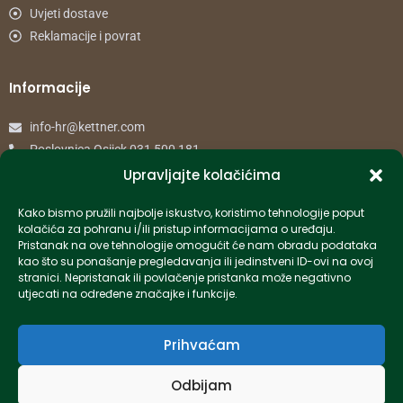
Uvjeti dostave
Reklamacije i povrat
Informacije
info-hr@kettner.com
Poslovnica Osijek 031 500 181
Poslovnica Zagreb 01 7798 900
Upravljajte kolačićima
Kako bismo pružili najbolje iskustvo, koristimo tehnologije poput
© 2024 Kettner. Sva prava pridržana.
kolačića za pohranu i/ili pristup informacijama o uređaju.
Pristanak na ove tehnologije omogućit će nam obradu podataka
kao što su ponašanje pregledavanja ili jedinstveni ID-ovi na ovoj
stranici. Nepristanak ili povlačenje pristanka može negativno
utjecati na određene značajke i funkcije.
Created by Pumapunku
Prihvaćam
Odbijam