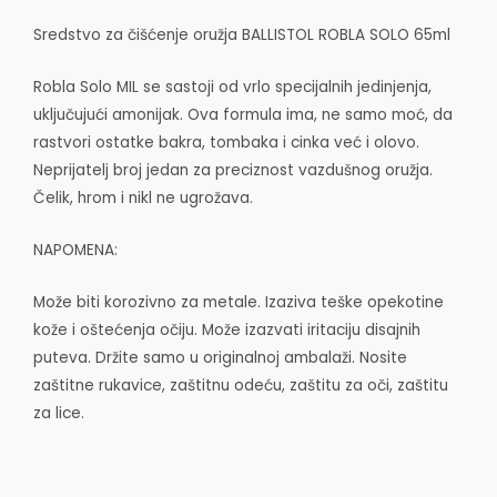
Sredstvo za čišćenje oružja BALLISTOL ROBLA SOLO 65ml
Robla Solo MIL se sastoji od vrlo specijalnih jedinjenja,
uključujući amonijak. Ova formula ima, ne samo moć, da
rastvori ostatke bakra, tombaka i cinka već i olovo.
Neprijatelj broj jedan za preciznost vazdušnog oružja.
Čelik, hrom i nikl ne ugrožava.
NAPOMENA:
Može biti korozivno za metale. Izaziva teške opekotine
kože i oštećenja očiju. Može izazvati iritaciju disajnih
puteva. Držite samo u originalnoj ambalaži. Nosite
zaštitne rukavice, zaštitnu odeću, zaštitu za oči, zaštitu
za lice.