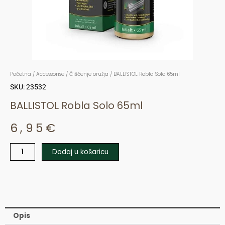
Početna
/
Accessorise
/
Čišćenje oružja
/ BALLISTOL Robla Solo 65ml
SKU: 23532
BALLISTOL Robla Solo 65ml
6,95
€
Dodaj u košaricu
BALLISTOL
Robla
Solo
65ml
količina
Opis