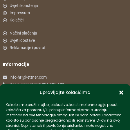
Uvjeti korištenja
Impressum
Kolačići
Načini plaćanja
Uvjeti dostave
Reklamacije i povrat
Informacije
info-hr@kettner.com
Poslovnica Osijek 031 500 181
Poslovnica Zagreb 01 7798 900
Upravljajte kolačićima
Kako bismo pružili najbolje iskustvo, koristimo tehnologije poput
© 2024 Kettner. Sva prava pridržana.
kolačića za pohranu i/ili pristup informacijama o uređaju.
Pristanak na ove tehnologije omogućit će nam obradu podataka
kao što su ponašanje pregledavanja ili jedinstveni ID-ovi na ovoj
stranici. Nepristanak ili povlačenje pristanka može negativno