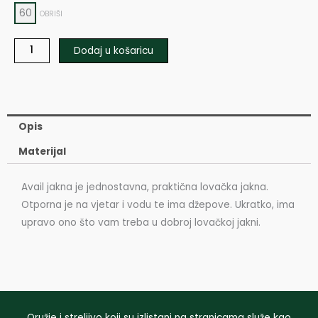
60
OBRIŠI
Dodaj u košaricu
Opis
Materijal
Avail jakna je jednostavna, praktična lovačka jakna.
Otporna je na vjetar i vodu te ima džepove. Ukratko, ima
upravo ono što vam treba u dobroj lovačkoj jakni.
Oružje i streljivo koji su izlistani na stranicama služe kao