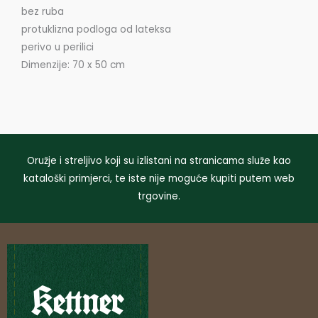
bez ruba
protuklizna podloga od lateksa
perivo u perilici
Dimenzije: 70 x 50 cm
Oružje i streljivo koji su izlistani na stranicama služe kao
kataloški primjerci, te iste nije moguće kupiti putem web
trgovine.