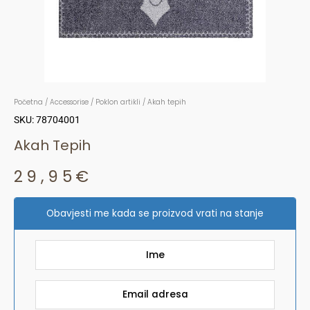
Početna
/
Accessorise
/
Poklon artikli
/ Akah tepih
SKU: 78704001
Akah Tepih
29,95
€
Obavjesti me kada se proizvod vrati na stanje