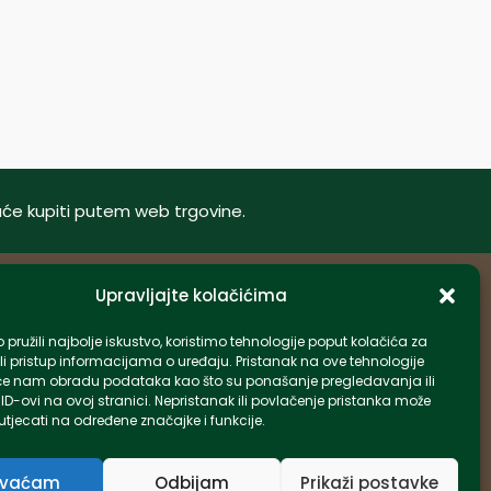
oguće kupiti putem web trgovine.
Upravljajte kolačićima
Informacije
pružili najbolje iskustvo, koristimo tehnologije poput kolačića za
li pristup informacijama o uređaju. Pristanak na ove tehnologije
info-hr@kettner.com
e nam obradu podataka kao što su ponašanje pregledavanja ili
Poslovnica Osijek 031 500 181
 ID-ovi na ovoj stranici. Nepristanak ili povlačenje pristanka može
tjecati na određene značajke i funkcije.
Poslovnica Zagreb 01 7798 900
hvaćam
Odbijam
Prikaži postavke