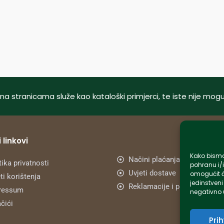
tani na stranicama služe kao kataloški primjerci, te iste nije m
 linkovi
Kako bismo 
Načini plaćanja
tika privatnosti
pohranu i/i
Uvjeti dostave
omogućit ć
ti korištenja
jedinstveni
Reklamacije i povrat
ressum
negativno u
čići
Pri