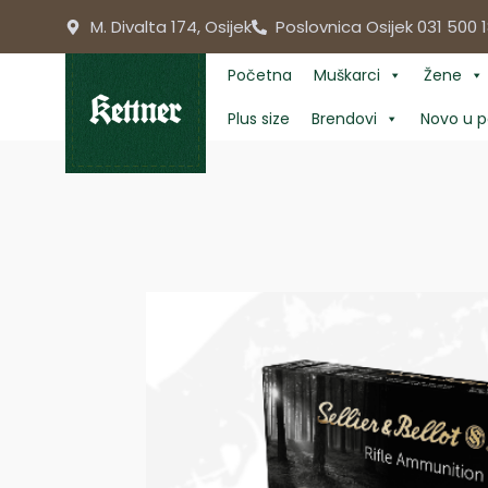
Skip
M. Divalta 174, Osijek
Poslovnica Osijek 031 500 1
to
content
Početna
Muškarci
Žene
Plus size
Brendovi
Novo u p