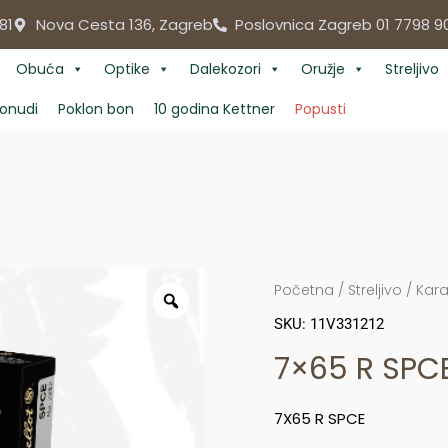
81
Nova Cesta 136, Zagreb
Poslovnica Zagreb 01 7798 9
Obuća
Optike
Dalekozori
Oružje
Streljivo
onudi
Poklon bon
10 godina Kettner
Popusti
Početna
/
Streljivo
/
Kara
SKU: 11V331212
7×65 R SPC
7X65 R SPCE