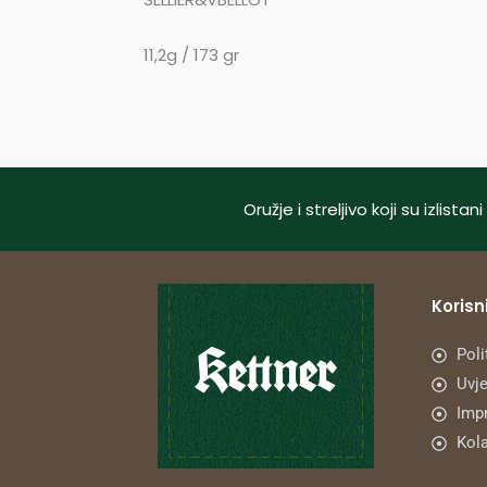
11,2g / 173 gr
Oružje i streljivo koji su izlis
Korisni
Poli
Uvje
Imp
Kola