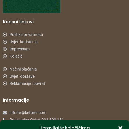
Korisni linkovi
Politika privatnosti
Uvjeti korištenja
Impressum
Kolačići
Načini plaćanja
Uvjeti dostave
Reklamacije i povrat
Informacije
info-hr@kettner.com
Poslovnica Osijek 031 500 181
Poslovnica Zagreb 01 7798 900
Upravljajte kolačićima