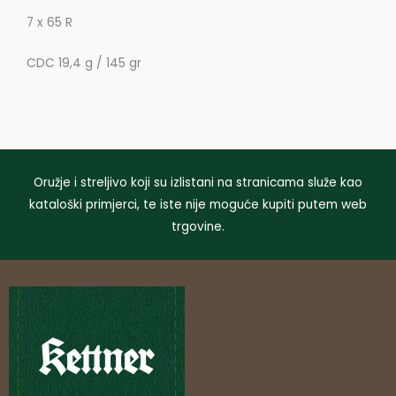
7 x 65 R
CDC 19,4 g / 145 gr
Oružje i streljivo koji su izlistani na stranicama služe kao
kataloški primjerci, te iste nije moguće kupiti putem web
trgovine.