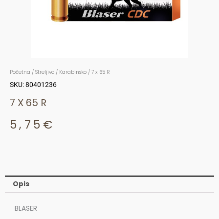
Početna
/
Streljivo
/
Karabinsko
/ 7 x 65 R
SKU: 80401236
7 X 65 R
5,75
€
Opis
BLASER