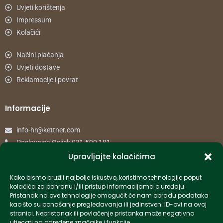
Uvjeti korištenja
Impressum
Kolačići
Načini plaćanja
Uvjeti dostave
Reklamacije i povrat
Informacije
info-hr@kettner.com
Poslovnica Osijek 031 500 181
Poslovnica Zagreb 01 7798 900
Upravljajte kolačićima
Kako bismo pružili najbolje iskustvo, koristimo tehnologije poput
© 2024 Kettner. Sva prava pridržana.
kolačića za pohranu i/ili pristup informacijama o uređaju.
Pristanak na ove tehnologije omogućit će nam obradu podataka
kao što su ponašanje pregledavanja ili jedinstveni ID-ovi na ovoj
stranici. Nepristanak ili povlačenje pristanka može negativno
utjecati na određene značajke i funkcije.