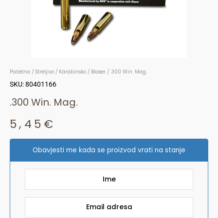
Početna
/
Streljivo
/
Karabinsko
/
Blaser
/ .300 Win. Mag.
SKU: 80401166
.300 Win. Mag.
5,45
€
Obavjesti me kada se proizvod vrati na stanje