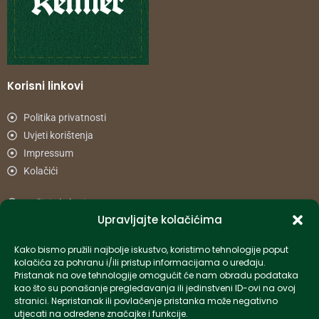
Korisni linkovi
Politika privatnosti
Uvjeti korištenja
Impressum
Kolačići
Načini plaćanja
Upravljajte kolačićima
Uvjeti dostave
Reklamacije i povrat
Kako bismo pružili najbolje iskustvo, koristimo tehnologije poput
kolačića za pohranu i/ili pristup informacijama o uređaju.
Pristanak na ove tehnologije omogućit će nam obradu podataka
Informacije
kao što su ponašanje pregledavanja ili jedinstveni ID-ovi na ovoj
stranici. Nepristanak ili povlačenje pristanka može negativno
info-hr@kettner.com
utjecati na određene značajke i funkcije.