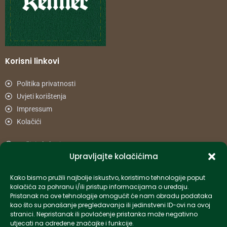
Korisni linkovi
Politika privatnosti
Uvjeti korištenja
Impressum
Kolačići
Načini plaćanja
Upravljajte kolačićima
Uvjeti dostave
Reklamacije i povrat
Kako bismo pružili najbolje iskustvo, koristimo tehnologije poput
kolačića za pohranu i/ili pristup informacijama o uređaju.
Pristanak na ove tehnologije omogućit će nam obradu podataka
Informacije
kao što su ponašanje pregledavanja ili jedinstveni ID-ovi na ovoj
stranici. Nepristanak ili povlačenje pristanka može negativno
info-hr@kettner.com
utjecati na određene značajke i funkcije.