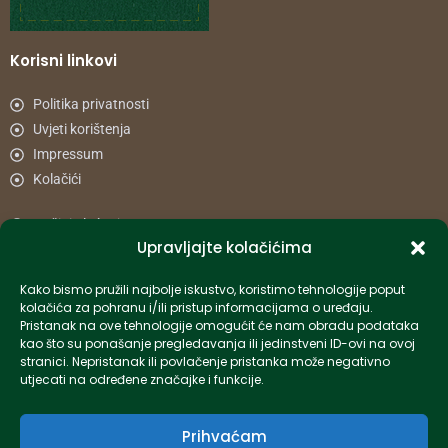
Korisni linkovi
Politika privatnosti
Uvjeti korištenja
Impressum
Kolačići
Načini plaćanja
Upravljajte kolačićima
Uvjeti dostave
Reklamacije i povrat
Kako bismo pružili najbolje iskustvo, koristimo tehnologije poput
kolačića za pohranu i/ili pristup informacijama o uređaju.
Pristanak na ove tehnologije omogućit će nam obradu podataka
Informacije
kao što su ponašanje pregledavanja ili jedinstveni ID-ovi na ovoj
stranici. Nepristanak ili povlačenje pristanka može negativno
info-hr@kettner.com
utjecati na određene značajke i funkcije.
Poslovnica Osijek 031 500 181
Poslovnica Zagreb 01 7798 900
Prihvaćam