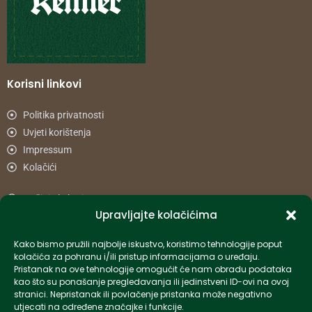
Korisni linkovi
Politika privatnosti
Uvjeti korištenja
Impressum
Kolačići
Načini plaćanja
Upravljajte kolačićima
Uvjeti dostave
Reklamacije i povrat
Kako bismo pružili najbolje iskustvo, koristimo tehnologije poput
kolačića za pohranu i/ili pristup informacijama o uređaju.
Pristanak na ove tehnologije omogućit će nam obradu podataka
Informacije
kao što su ponašanje pregledavanja ili jedinstveni ID-ovi na ovoj
stranici. Nepristanak ili povlačenje pristanka može negativno
info-hr@kettner.com
utjecati na određene značajke i funkcije.