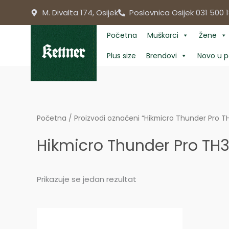
Skip
M. Divalta 174, Osijek
Poslovnica Osijek 031 500 1
to
content
Početna
Muškarci
Žene
Plus size
Brendovi
Novo u p
Početna
/ Proizvodi označeni “Hikmicro Thunder Pro T
Hikmicro Thunder Pro TH
Prikazuje se jedan rezultat