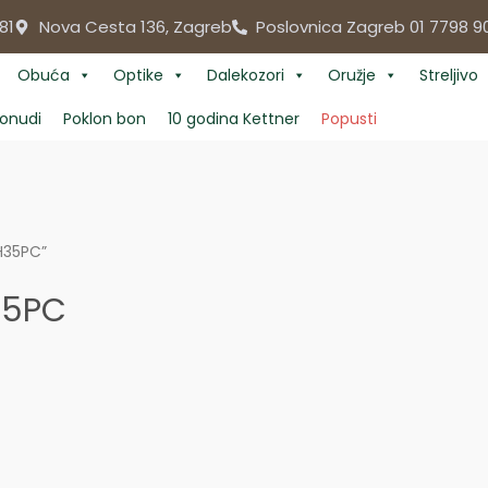
81
Nova Cesta 136, Zagreb
Poslovnica Zagreb 01 7798 9
Obuća
Optike
Dalekozori
Oružje
Streljivo
onudi
Poklon bon
10 godina Kettner
Popusti
H35PC”
35PC