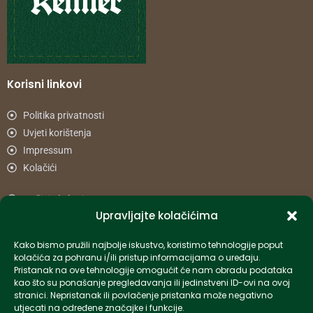
Korisni linkovi
Politika privatnosti
Uvjeti korištenja
Impressum
Kolačići
Načini plaćanja
Upravljajte kolačićima
Uvjeti dostave
Reklamacije i povrat
Kako bismo pružili najbolje iskustvo, koristimo tehnologije poput
kolačića za pohranu i/ili pristup informacijama o uređaju.
Pristanak na ove tehnologije omogućit će nam obradu podataka
Informacije
kao što su ponašanje pregledavanja ili jedinstveni ID-ovi na ovoj
stranici. Nepristanak ili povlačenje pristanka može negativno
info-hr@kettner.com
utjecati na određene značajke i funkcije.