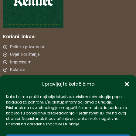
Korisni linkovi
Politika privatnosti
Uvjeti korištenja
Impressum
Kolačići
Upravljajte kolačićima
Načini plaćanja
Uvjeti dostave
Kako bismo pružili najbolje iskustvo, koristimo tehnologije poput
Reklamacije i povrat
kolačića za pohranu i/ili pristup informacijama o uređaju.
Pristanak na ove tehnologije omogućit će nam obradu podataka
kao što su ponašanje pregledavanja ili jedinstveni ID-ovi na ovoj
Informacije
stranici. Nepristanak ili povlačenje pristanka može negativno
utjecati na određene značajke i funkcije.
info-hr@kettner.com
Poslovnica Osijek 031 500 181