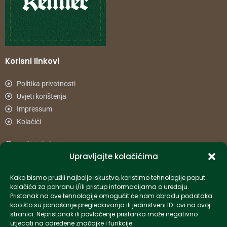
Korisni linkovi
Politika privatnosti
Uvjeti korištenja
Impressum
Kolačići
Načini plaćanja
Upravljajte kolačićima
Uvjeti dostave
Reklamacije i povrat
Kako bismo pružili najbolje iskustvo, koristimo tehnologije poput
kolačića za pohranu i/ili pristup informacijama o uređaju.
Pristanak na ove tehnologije omogućit će nam obradu podataka
Informacije
kao što su ponašanje pregledavanja ili jedinstveni ID-ovi na ovoj
stranici. Nepristanak ili povlačenje pristanka može negativno
info-hr@kettner.com
utjecati na određene značajke i funkcije.