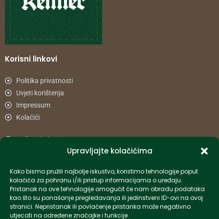
Korisni linkovi
Politika privatnosti
Uvjeti korištenja
Impressum
Kolačići
Načini plaćanja
Upravljajte kolačićima
Uvjeti dostave
Reklamacije i povrat
Kako bismo pružili najbolje iskustvo, koristimo tehnologije poput
kolačića za pohranu i/ili pristup informacijama o uređaju.
Pristanak na ove tehnologije omogućit će nam obradu podataka
Informacije
kao što su ponašanje pregledavanja ili jedinstveni ID-ovi na ovoj
stranici. Nepristanak ili povlačenje pristanka može negativno
info-hr@kettner.com
utjecati na određene značajke i funkcije.