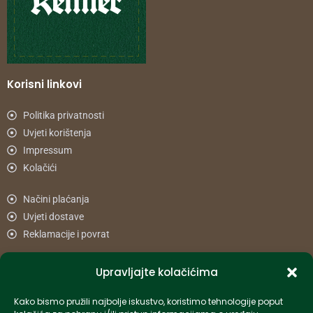
Korisni linkovi
Politika privatnosti
Uvjeti korištenja
Impressum
Kolačići
Načini plaćanja
Uvjeti dostave
Reklamacije i povrat
Upravljajte kolačićima
Informacije
Kako bismo pružili najbolje iskustvo, koristimo tehnologije poput
info-hr@kettner.com