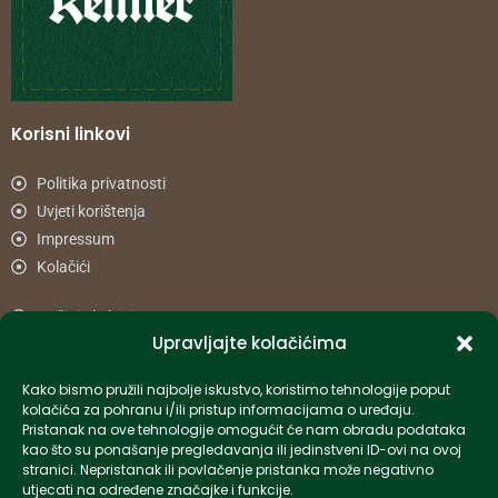
Korisni linkovi
Politika privatnosti
Uvjeti korištenja
Impressum
Kolačići
Načini plaćanja
Upravljajte kolačićima
Uvjeti dostave
Reklamacije i povrat
Kako bismo pružili najbolje iskustvo, koristimo tehnologije poput
kolačića za pohranu i/ili pristup informacijama o uređaju.
Pristanak na ove tehnologije omogućit će nam obradu podataka
Informacije
kao što su ponašanje pregledavanja ili jedinstveni ID-ovi na ovoj
stranici. Nepristanak ili povlačenje pristanka može negativno
info-hr@kettner.com
utjecati na određene značajke i funkcije.