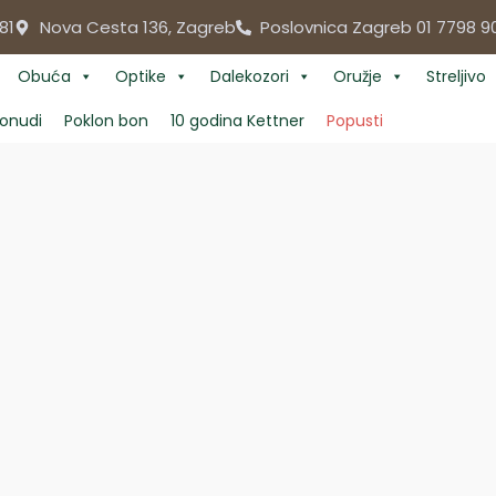
81
Nova Cesta 136, Zagreb
Poslovnica Zagreb 01 7798 9
Obuća
Optike
Dalekozori
Oružje
Streljivo
onudi
Poklon bon
10 godina Kettner
Popusti