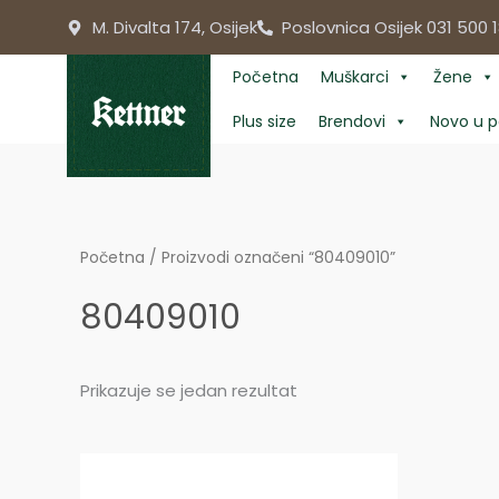
Skip
M. Divalta 174, Osijek
Poslovnica Osijek 031 500 1
to
content
Početna
Muškarci
Žene
Plus size
Brendovi
Novo u p
Početna
/ Proizvodi označeni “80409010”
80409010
Prikazuje se jedan rezultat