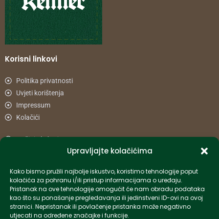
Korisni linkovi
Politika privatnosti
Uvjeti korištenja
Impressum
Kolačići
Načini plaćanja
Upravljajte kolačićima
Uvjeti dostave
Reklamacije i povrat
Kako bismo pružili najbolje iskustvo, koristimo tehnologije poput
kolačića za pohranu i/ili pristup informacijama o uređaju.
Pristanak na ove tehnologije omogućit će nam obradu podataka
Informacije
kao što su ponašanje pregledavanja ili jedinstveni ID-ovi na ovoj
stranici. Nepristanak ili povlačenje pristanka može negativno
info-hr@kettner.com
utjecati na određene značajke i funkcije.