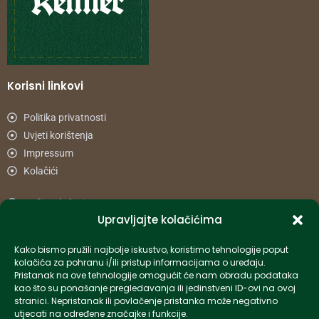
Korisni linkovi
Politika privatnosti
Uvjeti korištenja
Impressum
Kolačići
Načini plaćanja
Upravljajte kolačićima
Uvjeti dostave
Reklamacije i povrat
Kako bismo pružili najbolje iskustvo, koristimo tehnologije poput
kolačića za pohranu i/ili pristup informacijama o uređaju.
Pristanak na ove tehnologije omogućit će nam obradu podataka
Informacije
kao što su ponašanje pregledavanja ili jedinstveni ID-ovi na ovoj
stranici. Nepristanak ili povlačenje pristanka može negativno
info-hr@kettner.com
utjecati na određene značajke i funkcije.