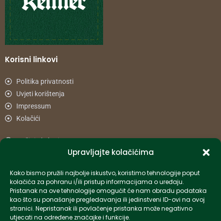
Korisni linkovi
Politika privatnosti
Uvjeti korištenja
Impressum
Kolačići
Načini plaćanja
Upravljajte kolačićima
Uvjeti dostave
Reklamacije i povrat
Kako bismo pružili najbolje iskustvo, koristimo tehnologije poput
kolačića za pohranu i/ili pristup informacijama o uređaju.
Pristanak na ove tehnologije omogućit će nam obradu podataka
Informacije
kao što su ponašanje pregledavanja ili jedinstveni ID-ovi na ovoj
stranici. Nepristanak ili povlačenje pristanka može negativno
info-hr@kettner.com
utjecati na određene značajke i funkcije.