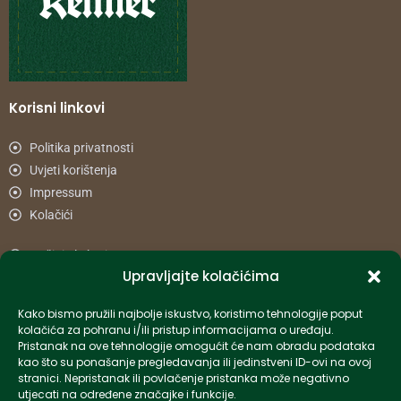
Korisni linkovi
Politika privatnosti
Uvjeti korištenja
Impressum
Kolačići
Načini plaćanja
Upravljajte kolačićima
Uvjeti dostave
Reklamacije i povrat
Kako bismo pružili najbolje iskustvo, koristimo tehnologije poput
kolačića za pohranu i/ili pristup informacijama o uređaju.
Pristanak na ove tehnologije omogućit će nam obradu podataka
Informacije
kao što su ponašanje pregledavanja ili jedinstveni ID-ovi na ovoj
stranici. Nepristanak ili povlačenje pristanka može negativno
info-hr@kettner.com
utjecati na određene značajke i funkcije.