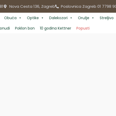
81
Nova Cesta 136, Zagreb
Poslovnica Zagreb 01 7798 9
Obuća
Optike
Dalekozori
Oružje
Streljivo
onudi
Poklon bon
10 godina Kettner
Popusti