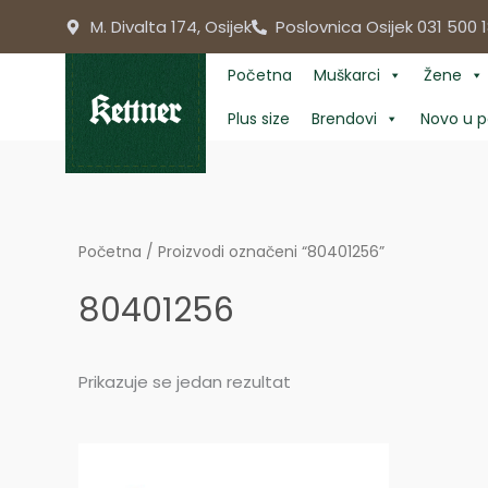
Skip
M. Divalta 174, Osijek
Poslovnica Osijek 031 500 1
to
content
Početna
Muškarci
Žene
Plus size
Brendovi
Novo u p
Početna
/ Proizvodi označeni “80401256”
80401256
Prikazuje se jedan rezultat