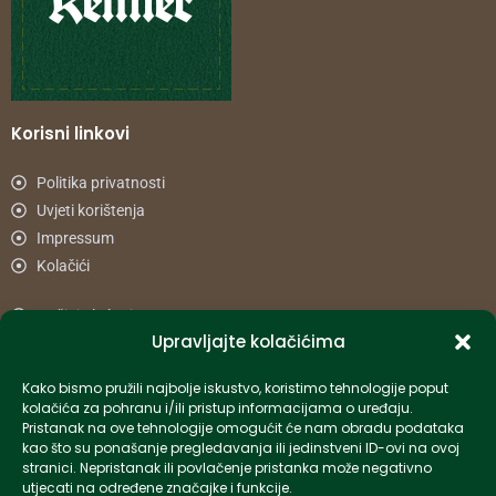
Korisni linkovi
Politika privatnosti
Uvjeti korištenja
Impressum
Kolačići
Načini plaćanja
Upravljajte kolačićima
Uvjeti dostave
Reklamacije i povrat
Kako bismo pružili najbolje iskustvo, koristimo tehnologije poput
kolačića za pohranu i/ili pristup informacijama o uređaju.
Pristanak na ove tehnologije omogućit će nam obradu podataka
Informacije
kao što su ponašanje pregledavanja ili jedinstveni ID-ovi na ovoj
stranici. Nepristanak ili povlačenje pristanka može negativno
info-hr@kettner.com
utjecati na određene značajke i funkcije.