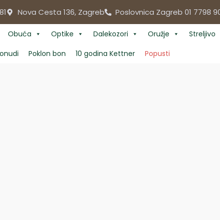
81
Nova Cesta 136, Zagreb
Poslovnica Zagreb 01 7798 9
Obuća
Optike
Dalekozori
Oružje
Streljivo
onudi
Poklon bon
10 godina Kettner
Popusti