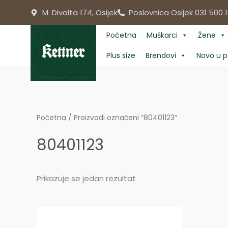
Skip
M. Divalta 174, Osijek
Poslovnica Osijek 031 500 1
to
content
Početna
Muškarci
Žene
Plus size
Brendovi
Novo u p
Početna
/ Proizvodi označeni “80401123”
80401123
Prikazuje se jedan rezultat