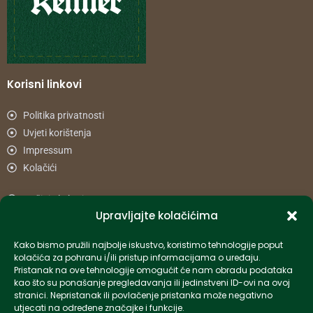
Korisni linkovi
Politika privatnosti
Uvjeti korištenja
Impressum
Kolačići
Načini plaćanja
Upravljajte kolačićima
Uvjeti dostave
Reklamacije i povrat
Kako bismo pružili najbolje iskustvo, koristimo tehnologije poput
kolačića za pohranu i/ili pristup informacijama o uređaju.
Pristanak na ove tehnologije omogućit će nam obradu podataka
Informacije
kao što su ponašanje pregledavanja ili jedinstveni ID-ovi na ovoj
stranici. Nepristanak ili povlačenje pristanka može negativno
info-hr@kettner.com
utjecati na određene značajke i funkcije.