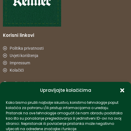
Korisni linkovi
Politika privatnosti
Uvjeti korištenja
Impressum
Kolačići
Načini plaćanja
Upravljajte kolačićima
Uvjeti dostave
Reklamacije i povrat
Kako bismo pružili najbolje iskustvo, koristimo tehnologije poput
kolačića za pohranu i/ili pristup informacijama o uređaju.
Pristanak na ove tehnologije omogućit će nam obradu podataka
Informacije
kao što su ponašanje pregledavanja ili jedinstveni ID-ovi na ovoj
stranici. Nepristanak ili povlačenje pristanka može negativno
info-hr@kettner.com
utjecati na određene značajke i funkcije.