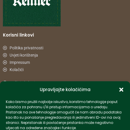
Korisni linkovi
Politika privatnosti
Uvjeti korištenja
Impressum
Kolačići
Načini plaćanja
Upravljajte kolačićima
Uvjeti dostave
Reklamacije i povrat
Kako bismo pružili najbolje iskustvo, koristimo tehnologije poput
kolačića za pohranu i/ili pristup informacijama o uređaju.
Pristanak na ove tehnologije omogućit će nam obradu podataka
Informacije
kao što su ponašanje pregledavanja ili jedinstveni ID-ovi na ovoj
stranici. Nepristanak ili povlačenje pristanka može negativno
info-hr@kettner.com
utjecati na određene značajke i funkcije.