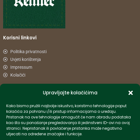
Korisni linkovi
Politika privatnosti
Uvjeti korištenja
Impressum
Kolačići
Načini plaćanja
Upravljajte kolačićima
Uvjeti dostave
Reklamacije i povrat
Kako bismo pružili najbolje iskustvo, koristimo tehnologije poput
kolačića za pohranu i/ili pristup informacijama o uređaju.
Pristanak na ove tehnologije omogućit će nam obradu podataka
Informacije
kao što su ponašanje pregledavanja ili jedinstveni ID-ovi na ovoj
stranici. Nepristanak ili povlačenje pristanka može negativno
utjecati na određene značajke i funkcije.
info-hr@kettner.com