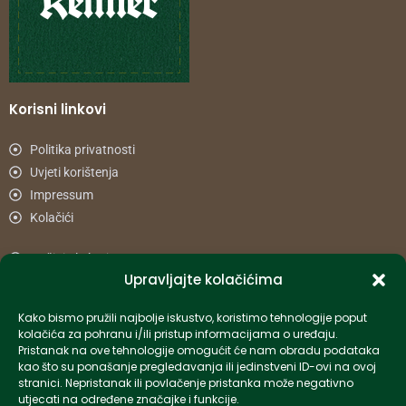
Korisni linkovi
Politika privatnosti
Uvjeti korištenja
Impressum
Kolačići
Načini plaćanja
Upravljajte kolačićima
Uvjeti dostave
Reklamacije i povrat
Kako bismo pružili najbolje iskustvo, koristimo tehnologije poput
kolačića za pohranu i/ili pristup informacijama o uređaju.
Pristanak na ove tehnologije omogućit će nam obradu podataka
Informacije
kao što su ponašanje pregledavanja ili jedinstveni ID-ovi na ovoj
stranici. Nepristanak ili povlačenje pristanka može negativno
info-hr@kettner.com
utjecati na određene značajke i funkcije.