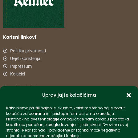
Korisni linkovi
Politika privatnosti
Uvjeti korištenja
Impressum
Kolačići
Načini plaćanja
Upravljajte kolačićima
Uvjeti dostave
Reklamacije i povrat
Kako bismo pružili najbolje iskustvo, koristimo tehnologije poput
kolačića za pohranu i/ili pristup informacijama o uređaju.
Pristanak na ove tehnologije omogućit će nam obradu podataka
Informacije
kao što su ponašanje pregledavanja ili jedinstveni ID-ovi na ovoj
stranici. Nepristanak ili povlačenje pristanka može negativno
info-hr@kettner.com
utjecati na određene značajke i funkcije.