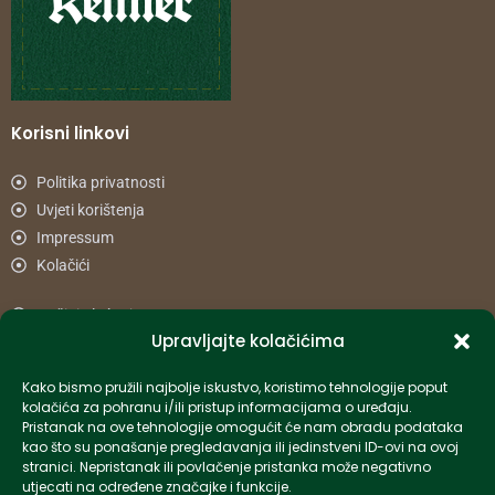
Korisni linkovi
Politika privatnosti
Uvjeti korištenja
Impressum
Kolačići
Načini plaćanja
Upravljajte kolačićima
Uvjeti dostave
Reklamacije i povrat
Kako bismo pružili najbolje iskustvo, koristimo tehnologije poput
kolačića za pohranu i/ili pristup informacijama o uređaju.
Pristanak na ove tehnologije omogućit će nam obradu podataka
Informacije
kao što su ponašanje pregledavanja ili jedinstveni ID-ovi na ovoj
stranici. Nepristanak ili povlačenje pristanka može negativno
info-hr@kettner.com
utjecati na određene značajke i funkcije.