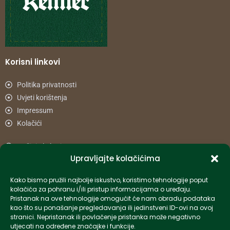
Korisni linkovi
Politika privatnosti
Uvjeti korištenja
Impressum
Kolačići
Načini plaćanja
Upravljajte kolačićima
Uvjeti dostave
Reklamacije i povrat
Kako bismo pružili najbolje iskustvo, koristimo tehnologije poput
kolačića za pohranu i/ili pristup informacijama o uređaju.
Pristanak na ove tehnologije omogućit će nam obradu podataka
Informacije
kao što su ponašanje pregledavanja ili jedinstveni ID-ovi na ovoj
stranici. Nepristanak ili povlačenje pristanka može negativno
info-hr@kettner.com
utjecati na određene značajke i funkcije.