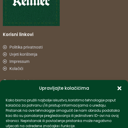
Korisni linkovi
Politika privatnosti
Uvjeti korištenja
Impressum
Kolačići
Načini plaćanja
Upravljajte kolačićima
Uvjeti dostave
Reklamacije i povrat
Kako bismo pružili najbolje iskustvo, koristimo tehnologije poput
kolačića za pohranu i/ili pristup informacijama o uređaju.
Pristanak na ove tehnologije omogućit će nam obradu podataka
Informacije
kao što su ponašanje pregledavanja ili jedinstveni ID-ovi na ovoj
stranici. Nepristanak ili povlačenje pristanka može negativno
info-hr@kettner.com
utjecati na određene značajke i funkcije.