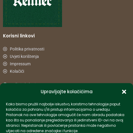
Korisni linkovi
Politika privatnosti
Uvjeti korištenja
Impressum
Kolačići
Načini plaćanja
Upravljajte kolačićima
Uvjeti dostave
Reklamacije i povrat
Kako bismo pružili najbolje iskustvo, koristimo tehnologije poput
kolačića za pohranu i/ili pristup informacijama o uređaju.
Pristanak na ove tehnologije omogućit će nam obradu podataka
Informacije
kao što su ponašanje pregledavanja ili jedinstveni ID-ovi na ovoj
stranici. Nepristanak ili povlačenje pristanka može negativno
info-hr@kettner.com
utjecati na određene značajke i funkcije.