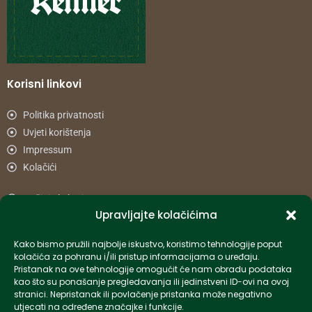
Korisni linkovi
Politika privatnosti
Uvjeti korištenja
Impressum
Kolačići
Načini plaćanja
Upravljajte kolačićima
Uvjeti dostave
Reklamacije i povrat
Kako bismo pružili najbolje iskustvo, koristimo tehnologije poput
kolačića za pohranu i/ili pristup informacijama o uređaju.
Pristanak na ove tehnologije omogućit će nam obradu podataka
Informacije
kao što su ponašanje pregledavanja ili jedinstveni ID-ovi na ovoj
stranici. Nepristanak ili povlačenje pristanka može negativno
info-hr@kettner.com
utjecati na određene značajke i funkcije.