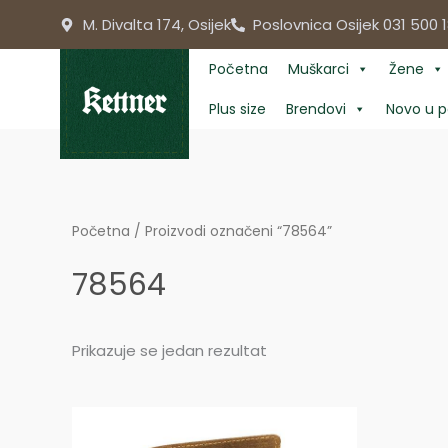
Skip
M. Divalta 174, Osijek
Poslovnica Osijek 031 500 1
to
content
Početna
Muškarci
Žene
Plus size
Brendovi
Novo u p
Početna
/ Proizvodi označeni “78564”
78564
Prikazuje se jedan rezultat