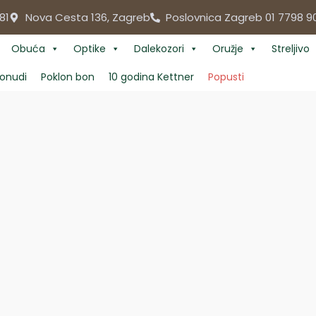
81
Nova Cesta 136, Zagreb
Poslovnica Zagreb 01 7798 9
Obuća
Optike
Dalekozori
Oružje
Streljivo
onudi
Poklon bon
10 godina Kettner
Popusti