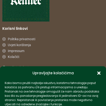
Korisni linkovi
Politika privatnosti
Uvjeti korištenja
Impressum
Kolačići
Načini plaćanja
Upravljajte kolačićima
Uvjeti dostave
Reklamacije i povrat
Kako bismo pružili najbolje iskustvo, koristimo tehnologije poput
kolačića za pohranu i/ili pristup informacijama o uređaju.
Pristanak na ove tehnologije omogućit će nam obradu podataka
Informacije
kao što su ponašanje pregledavanja ili jedinstveni ID-ovi na ovoj
stranici. Nepristanak ili povlačenje pristanka može negativno
info-hr@kettner.com
utjecati na određene značajke i funkcije.