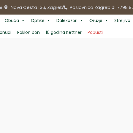
81
Nova Cesta 136, Zagreb
Poslovnica Zagreb 01 7798 9
Obuća
Optike
Dalekozori
Oružje
Streljivo
onudi
Poklon bon
10 godina Kettner
Popusti