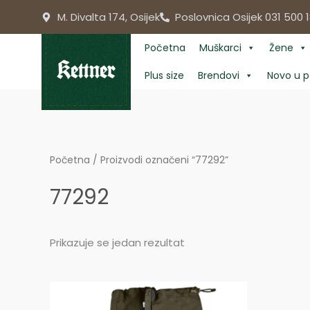
Skip
M. Divalta 174, Osijek
Poslovnica Osijek 031 500 1
to
content
Početna
Muškarci
Žene
Plus size
Brendovi
Novo u p
Početna
/ Proizvodi označeni “77292”
77292
Prikazuje se jedan rezultat