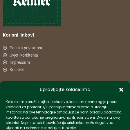
Korisni linkovi
Politika privatnosti
Uvjeti korištenja
Impressum
Kolačići
Načini plaćanja
Upravljajte kolačićima
Uvjeti dostave
Reklamacije i povrat
Kako bismo pružili najbolje iskustvo, koristimo tehnologije poput
kolačića za pohranu i/ili pristup informacijama o uređaju.
Pristanak na ove tehnologije omogućit će nam obradu podataka
Informacije
kao što su ponašanje pregledavanja ili jedinstveni ID-ovi na ovoj
stranici. Nepristanak ili povlačenje pristanka može negativno
info-hr@kettner.com
utjecati na određene značajke i funkcije.