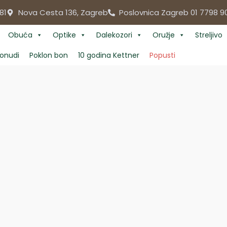
81
Nova Cesta 136, Zagreb
Poslovnica Zagreb 01 7798 9
Obuća
Optike
Dalekozori
Oružje
Streljivo
onudi
Poklon bon
10 godina Kettner
Popusti