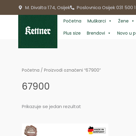
Skip
M. Divalta 174, Osijek
Poslovnica Osijek 031 500 1
to
content
Početna
Muškarci
Žene
Plus size
Brendovi
Novo u p
Početna
/ Proizvodi označeni “67900”
67900
Prikazuje se jedan rezultat