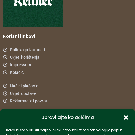
Korisni linkovi
Politika privatnosti
Uvjeti korištenja
Impressum
Kolačići
Načini plaćanja
Uvjeti dostave
Reklamacije i povrat
Upravljajte kolačićima
Informacije
Kako bismo pružili najbolje iskustvo, koristimo tehnologije poput
info-hr@kettner.com