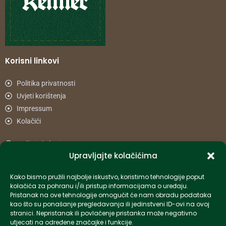
Korisni linkovi
Politika privatnosti
Uvjeti korištenja
Impressum
Kolačići
Načini plaćanja
Upravljajte kolačićima
Uvjeti dostave
Reklamacije i povrat
Kako bismo pružili najbolje iskustvo, koristimo tehnologije poput
kolačića za pohranu i/ili pristup informacijama o uređaju.
Pristanak na ove tehnologije omogućit će nam obradu podataka
Informacije
kao što su ponašanje pregledavanja ili jedinstveni ID-ovi na ovoj
stranici. Nepristanak ili povlačenje pristanka može negativno
info-hr@kettner.com
utjecati na određene značajke i funkcije.