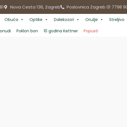
81
Nova Cesta 136, Zagreb
Poslovnica Zagreb 01 7798 9
Obuća
Optike
Dalekozori
Oružje
Streljivo
onudi
Poklon bon
10 godina Kettner
Popusti