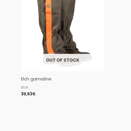
OUT OF STOCK
Elch gamašne
Elch
30,53
€