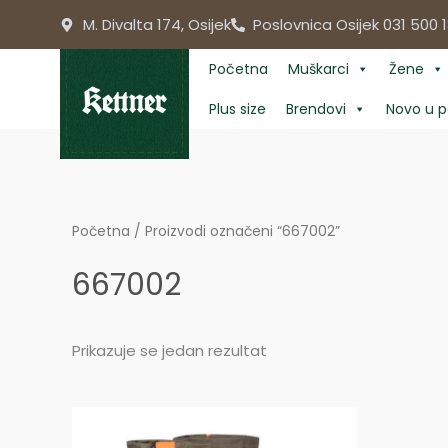
Skip
M. Divalta 174, Osijek
Poslovnica Osijek 031 500 1
to
content
Početna
Muškarci
Žene
Plus size
Brendovi
Novo u p
Početna
/ Proizvodi označeni “667002”
667002
Prikazuje se jedan rezultat