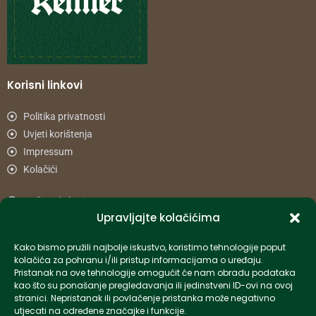
Korisni linkovi
Politika privatnosti
Uvjeti korištenja
Impressum
Kolačići
Načini plaćanja
Upravljajte kolačićima
Uvjeti dostave
Reklamacije i povrat
Kako bismo pružili najbolje iskustvo, koristimo tehnologije poput
kolačića za pohranu i/ili pristup informacijama o uređaju.
Pristanak na ove tehnologije omogućit će nam obradu podataka
Informacije
kao što su ponašanje pregledavanja ili jedinstveni ID-ovi na ovoj
stranici. Nepristanak ili povlačenje pristanka može negativno
info-hr@kettner.com
utjecati na određene značajke i funkcije.