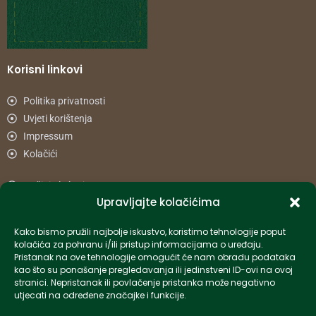
Korisni linkovi
Politika privatnosti
Uvjeti korištenja
Impressum
Kolačići
Načini plaćanja
Upravljajte kolačićima
Uvjeti dostave
Reklamacije i povrat
Kako bismo pružili najbolje iskustvo, koristimo tehnologije poput
kolačića za pohranu i/ili pristup informacijama o uređaju.
Pristanak na ove tehnologije omogućit će nam obradu podataka
Informacije
kao što su ponašanje pregledavanja ili jedinstveni ID-ovi na ovoj
stranici. Nepristanak ili povlačenje pristanka može negativno
info-hr@kettner.com
utjecati na određene značajke i funkcije.
Poslovnica Osijek 031 500 181