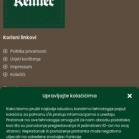
Korisni linkovi
Politika privatnosti
Uvjeti korištenja
Impressum
Kolačići
Načini plaćanja
Upravljajte kolačićima
Uvjeti dostave
Reklamacije i povrat
Kako bismo pružili najbolje iskustvo, koristimo tehnologije poput
kolačića za pohranu i/ili pristup informacijama o uređaju.
Pristanak na ove tehnologije omogućit će nam obradu podataka
Informacije
kao što su ponašanje pregledavanja ili jedinstveni ID-ovi na ovoj
stranici. Nepristanak ili povlačenje pristanka može negativno
info-hr@kettner.com
utjecati na određene značajke i funkcije.